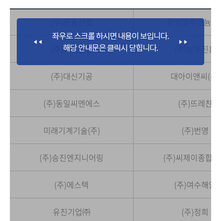
(주)광동산업
광양알루미늄(주
(주)나라판넬
(주)남우진흥
(주)대신기공
대아이앤씨(주)
(주)동일씨엔에스
(주)뜨레찬
미래기계기술(주)
(주)번영
(주)승진엔지니어링
(주)씨제이종합건
(주)에스텍
(주)여수해양
유진기업㈜
(주)정희