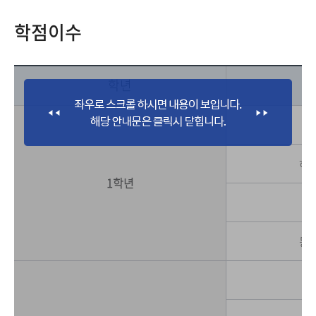
학점이수
학년
하
1학년
동