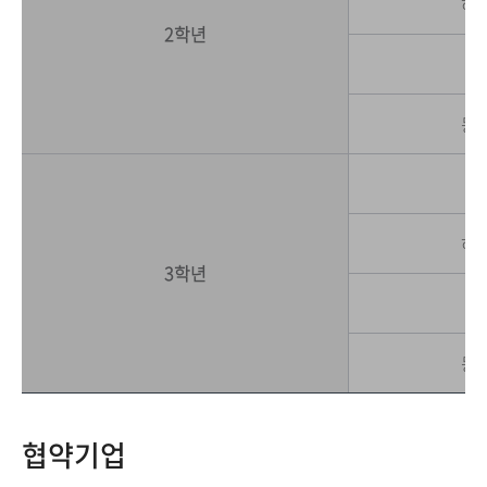
하
2학년
동
하
3학년
동
협약기업