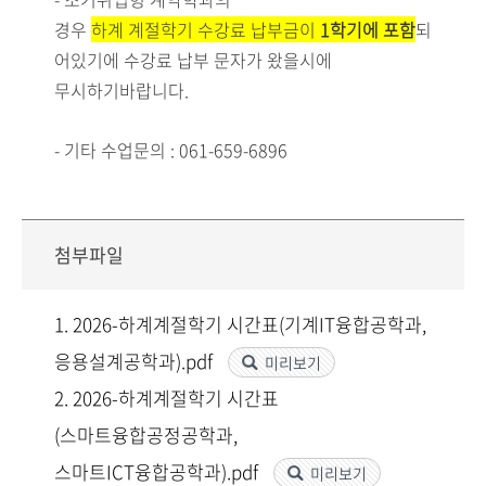
경우
하
계
계
절
학
기
수
강
료
납
부
금
이
1
학기에 포함
되
어있기에 수강료 납부 문자가 왔을시에
무시하기바랍니다.
- 기타 수업문의 : 061-659-6896
첨부파일
1. 2026-하계계절학기 시간표(기계IT융합공학과,
응용설계공학과).pdf
미리보기
2. 2026-하계계절학기 시간표
(스마트융합공정공학과,
스마트ICT융합공학과).pdf
미리보기